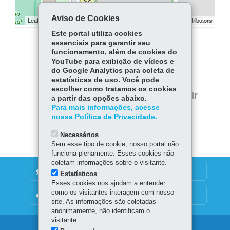
Aviso de Cookies
Leaflet | ©
contributors | ©
contributors
OpenStreetMap
OpenStreetMap
Este portal utiliza cookies
essenciais para garantir seu
COMPARTILHE:
funcionamento, além de cookies do
YouTube para exibição de vídeos e
Facebook
WhatsApp
do Google Analytics para coleta de
estatísticas de uso. Você pode
Twitter
escolher como tratamos os cookies
Voltar
Início
Imprimir
a partir das opções abaixo.
Para mais informações, acesse
Baixar
nossa Política de Privacidade.
Necessários
Sem esse tipo de cookie, nosso portal não
funciona plenamente. Esses cookies não
coletam informações sobre o visitante.
DENUNCIE CORRUPÇÃO
Estatísticos
Esses cookies nos ajudam a entender
como os visitantes interagem com nosso
OUVIDORIA
site. As informações são coletadas
anonimamente, não identificam o
visitante.