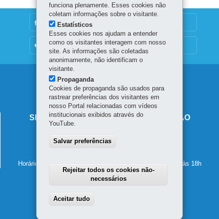
funciona plenamente. Esses cookies não
coletam informações sobre o visitante.
DENUNCIE CORRUPÇÃO
Estatísticos
Esses cookies nos ajudam a entender
como os visitantes interagem com nosso
OUVIDORIA
site. As informações são coletadas
anonimamente, não identificam o
visitante.
Navegação
Propaganda
Cookies de propaganda são usados para
principal
rastrear preferências dos visitantes em
nosso Portal relacionadas com vídeos
institucionais exibidos através do
SECRETARIA DE ESTADO DA EDUCAÇÃO
YouTube.
Av. Presidente Kennedy, 2511 - Guaíra
Salvar preferências
80610-011
-
Curitiba
-
PR
MAPA
41 3340-1500
Horário de atendimento: de segunda a sexta-feira, das 8h às 18h
Rejeitar todos os cookies não-
necessários
Aceitar tudo
Withdraw consent