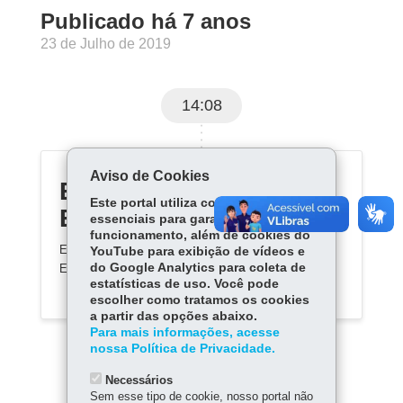
Publicado há 7 anos
23 de Julho de 2019
14:08
Aviso de Cookies
EPT Paraná - Conexão
Este portal utiliza cookies
Empregabilidade
essenciais para garantir seu
funcionamento, além de cookies do
Educação Profissional e Tecnológica
>> Conexão
YouTube para exibição de vídeos e
do Google Analytics para coleta de
Empregabilidade
estatísticas de uso. Você pode
escolher como tratamos os cookies
a partir das opções abaixo.
Para mais informações, acesse
nossa Política de Privacidade.
Necessários
Sem esse tipo de cookie, nosso portal não