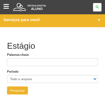
ESCOLA
DIGITAL
-
ALUNO
Serviços para você!
Estágio
Palavras-chave
Período
Pesquisar