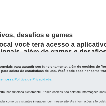
tivos, desafios e games
ocal você terá acesso a aplicativo
ionais, além de
games
e desafio
r de forma divertida!
essenciais para garantir seu funcionamento, além de cookies do Y
 para coleta de estatísticas de uso. Você pode escolher como tra
e nossa Política de Privacidade.
rtal não funciona plenamente. Esses cookies não coletam informações sobre 
der como os visitantes interagem com nosso site. As informações são cole