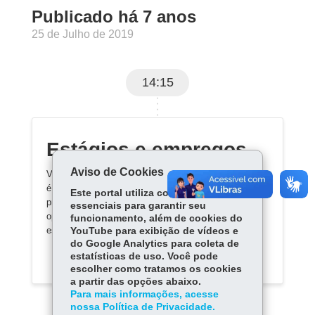
Publicado há 7 anos
25 de Julho de 2019
14:15
Estágios e empregos
Aviso de Cookies
Você está procurando estágio ou emprego? O estágio
é umas das fases mais importantes para a sua
Este portal utiliza cookies
preparação profissional. Ele pode se tornar sua a
essenciais para garantir seu
oportunidade de primeiro emprego ou te confirmar se
funcionamento, além de cookies do
essa é mesmo a carreira que você deseja seguir.
YouTube para exibição de vídeos e
do Google Analytics para coleta de
estatísticas de uso. Você pode
escolher como tratamos os cookies
a partir das opções abaixo.
Para mais informações, acesse
nossa Política de Privacidade.