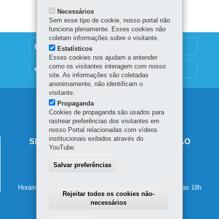
Necessários
Sem esse tipo de cookie, nosso portal não
funciona plenamente. Esses cookies não
coletam informações sobre o visitante.
DENUNCIE CORRUPÇÃO
Estatísticos
Esses cookies nos ajudam a entender
como os visitantes interagem com nosso
OUVIDORIA
site. As informações são coletadas
anonimamente, não identificam o
visitante.
Navegação
Propaganda
Cookies de propaganda são usados para
principal
rastrear preferências dos visitantes em
nosso Portal relacionadas com vídeos
institucionais exibidos através do
SECRETARIA DE ESTADO DA EDUCAÇÃO
YouTube.
Av. Presidente Kennedy, 2511 - Guaíra
Salvar preferências
80610-011
-
Curitiba
-
PR
MAPA
41 3340-1500
Horário de atendimento: de segunda a sexta-feira, das 8h às 18h
Rejeitar todos os cookies não-
necessários