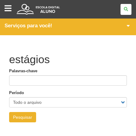
ESCOLA
DIGITAL
-
ALUNO
Serviços para você!
estágios
Palavras-chave
Período
Pesquisar