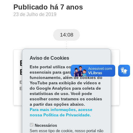
Publicado há 7 anos
23 de Julho de 2019
14:08
Aviso de Cookies
EPT Paraná - Conexão
Este portal utiliza cookies
Empregabilidade
essenciais para garantir seu
funcionamento, além de cookies do
Educação Profissional e Tecnológica
>> Conexão
YouTube para exibição de vídeos e
do Google Analytics para coleta de
Empregabilidade
estatísticas de uso. Você pode
escolher como tratamos os cookies
a partir das opções abaixo.
Para mais informações, acesse
nossa Política de Privacidade.
Necessários
Sem esse tipo de cookie, nosso portal não