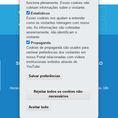
funciona plenamente. Esses cookies não
coletam informações sobre o visitante.
DENUNCIE CORRUPÇÃO
Estatísticos
Esses cookies nos ajudam a entender
como os visitantes interagem com nosso
OUVIDORIA
site. As informações são coletadas
anonimamente, não identificam o
visitante.
Navegação
Propaganda
Cookies de propaganda são usados para
principal
rastrear preferências dos visitantes em
nosso Portal relacionadas com vídeos
institucionais exibidos através do
SECRETARIA DE ESTADO DA EDUCAÇÃO
YouTube.
Av. Presidente Kennedy, 2511 - Guaíra
Salvar preferências
80610-011
-
Curitiba
-
PR
MAPA
41 3340-1500
Horário de atendimento: de segunda a sexta-feira, das 8h às 18h
Rejeitar todos os cookies não-
necessários
Aceitar tudo
Withdraw consent