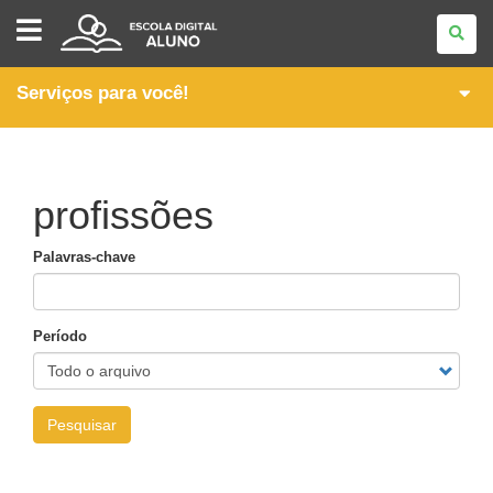
ESCOLA
DIGITAL
-
ALUNO
Serviços para você!
profissões
Palavras-chave
Período
Pesquisar