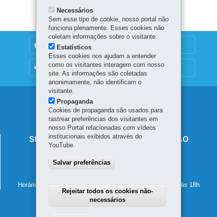
Necessários
Sem esse tipo de cookie, nosso portal não
funciona plenamente. Esses cookies não
coletam informações sobre o visitante.
DENUNCIE CORRUPÇÃO
Estatísticos
Esses cookies nos ajudam a entender
como os visitantes interagem com nosso
OUVIDORIA
site. As informações são coletadas
anonimamente, não identificam o
visitante.
Navegação
Propaganda
Cookies de propaganda são usados para
principal
rastrear preferências dos visitantes em
nosso Portal relacionadas com vídeos
institucionais exibidos através do
SECRETARIA DE ESTADO DA EDUCAÇÃO
YouTube.
Av. Presidente Kennedy, 2511 - Guaíra
Salvar preferências
80610-011
-
Curitiba
-
PR
MAPA
41 3340-1500
Horário de atendimento: de segunda a sexta-feira, das 8h às 18h
Rejeitar todos os cookies não-
necessários