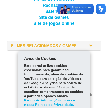
Rachacuca
Safernet
Site de Games
Site de jogos online
FILMES RELACIONADOS A GAMES
Aviso de Cookies
Este portal utiliza cookies
essenciais para garantir seu
COMPARTILHE:
funcionamento, além de cookies do
YouTube para exibição de vídeos e
Fa
W
do Google Analytics para coleta de
estatísticas de uso. Você pode
ce
ha
Tw
escolher como tratamos os cookies
bo
ts
Voltar
Início
Imprimir
a partir das opções abaixo.
itt
ok
Ap
Para mais informações, acesse
er
Baixar
nossa Política de Privacidade.
p