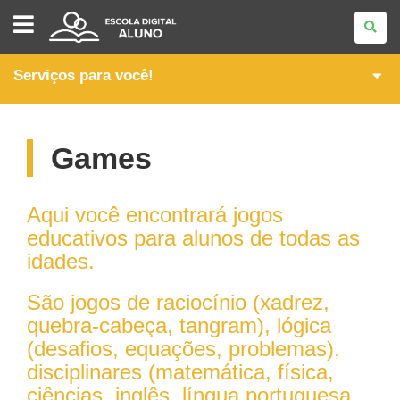
CONEXÃO
ALUNO
Serviços para você!
Games
Aqui você encontrará jogos
educativos para alunos de todas as
idades.
São jogos de raciocínio (xadrez,
quebra-cabeça, tangram), lógica
(desafios, equações, problemas),
disciplinares (matemática, física,
ciências, inglês, língua portuguesa,