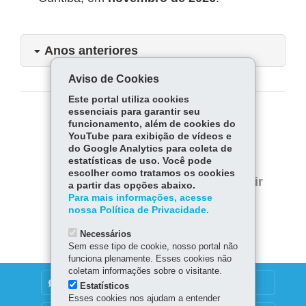
Anos anteriores
Aviso de Cookies
Este portal utiliza cookies
essenciais para garantir seu
COMPARTILHE:
funcionamento, além de cookies do
YouTube para exibição de vídeos e
Fa
W
do Google Analytics para coleta de
estatísticas de uso. Você pode
ce
ha
Tw
escolher como tratamos os cookies
bo
ts
Voltar
Início
Imprimir
a partir das opções abaixo.
itt
ok
Ap
Para mais informações, acesse
er
Baixar
nossa Política de Privacidade.
p
Necessários
Sem esse tipo de cookie, nosso portal não
funciona plenamente. Esses cookies não
coletam informações sobre o visitante.
DENUNCIE CORRUPÇÃO
Estatísticos
Esses cookies nos ajudam a entender