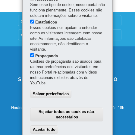
Sem esse tipo de cookie, nosso portal não
funciona plenamente. Esses cookies não
coletam informações sobre o visitante.
DENUNCIE CORRUPÇÃO
Estatísticos
Esses cookies nos ajudam a entender
como os visitantes interagem com nosso
OUVIDORIA
site. As informações são coletadas
anonimamente, não identificam o
visitante.
Navegação
Propaganda
Cookies de propaganda são usados para
principal
rastrear preferências dos visitantes em
nosso Portal relacionadas com vídeos
institucionais exibidos através do
SECRETARIA DE ESTADO DA EDUCAÇÃO
YouTube.
Av. Presidente Kennedy, 2511 - Guaíra
Salvar preferências
80610-011
-
Curitiba
-
PR
MAPA
41 3340-1500
Horário de atendimento: de segunda a sexta-feira, das 8h às 18h
Rejeitar todos os cookies não-
necessários
Aceitar tudo
Withdraw consent