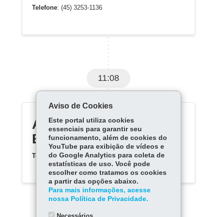
Telefone
: (45) 3253-1136
11:08
Aviso de Cookies
AMALIO PINHEIRO, C
Este portal utiliza cookies
essenciais para garantir seu
E PROF-EF M
funcionamento, além de cookies do
YouTube para exibição de vídeos e
do Google Analytics para coleta de
Telefone
: (42) 3224-1682
estatísticas de uso. Você pode
escolher como tratamos os cookies
a partir das opções abaixo.
Para mais informações, acesse
nossa Política de Privacidade.
Necessários