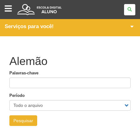
ESCOLA
DIGITAL
-
ALUNO
Serviços para você!
Alemão
Palavras-chave
Período
Pesquisar