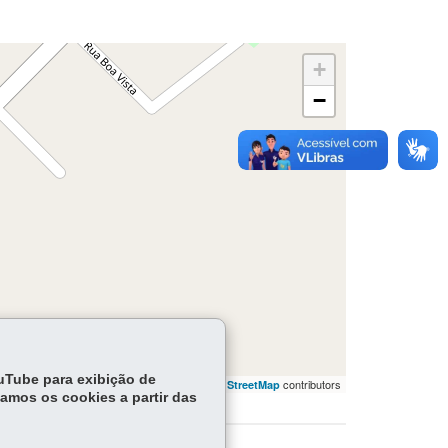
+
−
ouTube para exibição de
flet | ©
contributors | ©
contributors
OpenStreetMap
OpenStreetMap
tamos os cookies a partir das