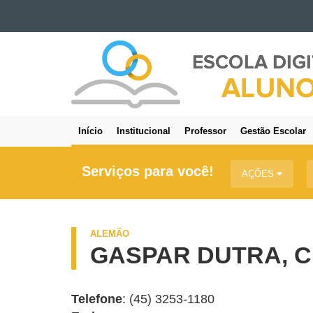
Ir para o conteúdo
IDIOMAS
Ir para a navegação
Ir para a busca
Mapa do site
Início
Institucional
Professor
Gestão Escolar
Navegação
principal
Serviços para você!
AÇÕES
ALEMÃO
GASPAR DUTRA, C
Telefone
: (45) 3253-1180