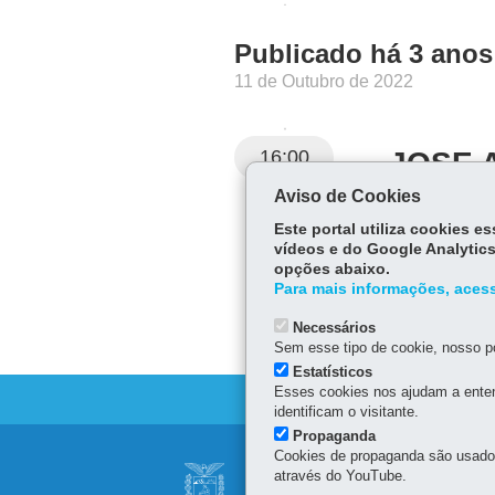
Publicado há 3 anos
11 de Outubro de 2022
16:00
JOSE 
Aviso de Cookies
Telefone:
(46) 3
Este portal utiliza cookies 
vídeos e do Google Analytics
opções abaixo.
Para mais informações, acess
Necessários
Sem esse tipo de cookie, nosso po
Estatísticos
Esses cookies nos ajudam a enten
identificam o visitante.
Propaganda
Navegação
Cookies de propaganda são usados 
SECRETARIA DE 
através do YouTube.