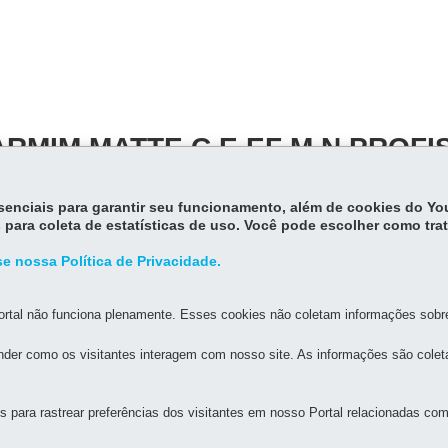
ARMIM MATTE C E EF M N PROFI
2423873
essenciais para garantir seu funcionamento, além de cookies do Y
 para coleta de estatísticas de uso. Você pode escolher como tra
e nossa Política de Privacidade.
rtal não funciona plenamente. Esses cookies não coletam informações sobre 
der como os visitantes interagem com nosso site. As informações são cole
para rastrear preferências dos visitantes em nosso Portal relacionadas com 
ESTADO DA EDUCAÇÃO