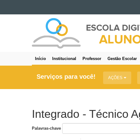
Ir para o conteúdo
ESCOLA
Ir para a navegação
DIGITAL
Ir para a busca
-
Mapa do site
ALUNO
Início
Institucional
Professor
Gestão Escolar
Navegação
principal
Serviços para você!
AÇÕES
Integrado - Técnico 
Palavras-chave