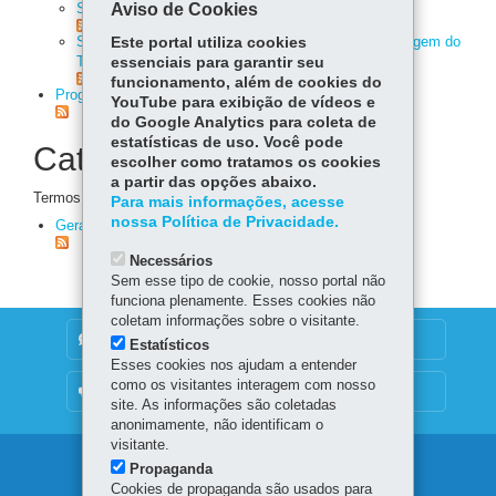
Subsequente - Técnico em Vestuário
Aviso de Cookies
(2)
Subsequente – Especialização Técnica em Enfermagem do
Este portal utiliza cookies
Trabalho
(4)
essenciais para garantir seu
funcionamento, além de cookies do
Programação e Robótica
(26)
YouTube para exibição de vídeos e
do Google Analytics para coleta de
estatísticas de uso. Você pode
Categoria de Evento
escolher como tratamos os cookies
a partir das opções abaixo.
Termos para classificar os
Eventos
.
Para mais informações, acesse
nossa Política de Privacidade.
Geral
(32)
Necessários
Sem esse tipo de cookie, nosso portal não
funciona plenamente. Esses cookies não
coletam informações sobre o visitante.
DENUNCIE CORRUPÇÃO
Estatísticos
Esses cookies nos ajudam a entender
como os visitantes interagem com nosso
OUVIDORIA
site. As informações são coletadas
anonimamente, não identificam o
visitante.
Navegação
Propaganda
Cookies de propaganda são usados para