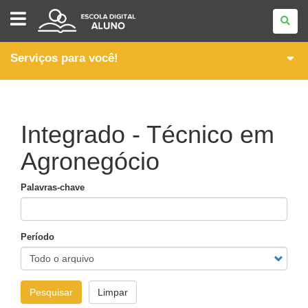
ESCOLA
DIGITAL
-
ALUNO
Serviços para você!
Integrado - Técnico em
Agronegócio
Palavras-chave
Período
Pesquisar
Limpar