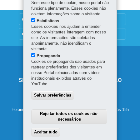
Sem esse tipo de cookie, nosso portal não
funciona plenamente. Esses cookies não
coletam informações sobre o visitante.
DENUNCIE CORRUPÇÃO
Estatísticos
Esses cookies nos ajudam a entender
como os visitantes interagem com nosso
OUVIDORIA
site. As informações são coletadas
anonimamente, não identificam o
visitante.
Navegação
Propaganda
Cookies de propaganda são usados para
principal
rastrear preferências dos visitantes em
nosso Portal relacionadas com vídeos
institucionais exibidos através do
SECRETARIA DE ESTADO DA EDUCAÇÃO
YouTube.
Av. Presidente Kennedy, 2511 - Guaíra
Salvar preferências
80610-011
-
Curitiba
-
PR
MAPA
41 3340-1500
Horário de atendimento: de segunda a sexta-feira, das 8h às 18h
Rejeitar todos os cookies não-
necessários
Aceitar tudo
Withdraw consent