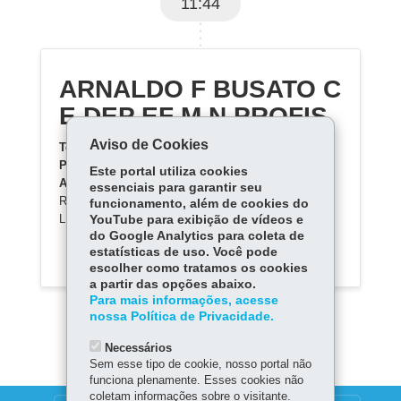
11:44
ARNALDO F BUSATO C
E DEP EF M N PROFIS
Aviso de Cookies
Telefone
: 41 36671237
Professor Responsável
: PATRÍCIA GONÇALVES
Este portal utiliza cookies
Ação desenvolvida
: ARDUINO NA SALA DE
essenciais para garantir seu
RECURSOS DE ALTAS HABILIDADES (PROJETO:
funcionamento, além de cookies do
LISTEN TO BABY)
YouTube para exibição de vídeos e
do Google Analytics para coleta de
estatísticas de uso. Você pode
escolher como tratamos os cookies
a partir das opções abaixo.
Para mais informações, acesse
nossa Política de Privacidade.
Necessários
Sem esse tipo de cookie, nosso portal não
funciona plenamente. Esses cookies não
coletam informações sobre o visitante.