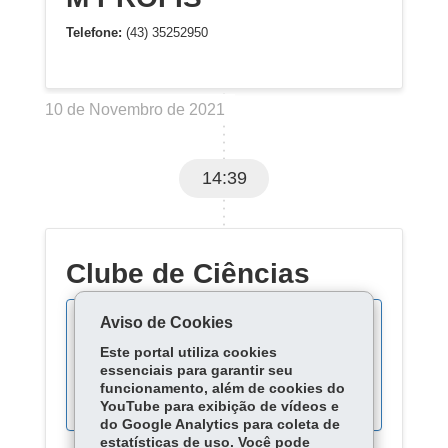
Telefone:
(43) 35252950
10 de Novembro de 2021
14:39
Clube de Ciências
Aviso de Cookies
Este portal utiliza cookies
Acompanhe as fases do
essenciais para garantir seu
processo:
funcionamento, além de cookies do
YouTube para exibição de vídeos e
do Google Analytics para coleta de
estatísticas de uso. Você pode