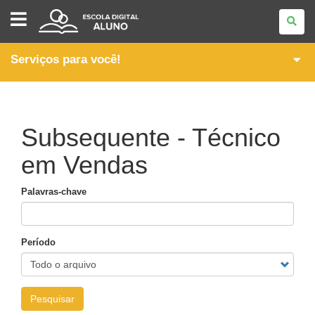
ESCOLA
DIGITAL
-
ALUNO
Serviços para você!
Subsequente - Técnico
em Vendas
Palavras-chave
Período
Pesquisar