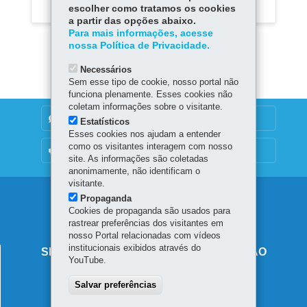
escolher como tratamos os cookies
a partir das opções abaixo.
Para mais informações, acesse
nossa Política de Privacidade.
Necessários
Sem esse tipo de cookie, nosso portal não
funciona plenamente. Esses cookies não
coletam informações sobre o visitante.
DENUNCIE CORRUPÇÃO
Estatísticos
Esses cookies nos ajudam a entender
como os visitantes interagem com nosso
OUVIDORIA
site. As informações são coletadas
anonimamente, não identificam o
visitante.
Navegação
Propaganda
Cookies de propaganda são usados para
principal
rastrear preferências dos visitantes em
nosso Portal relacionadas com vídeos
institucionais exibidos através do
SECRETARIA DE ESTADO DA EDUCAÇÃO
YouTube.
Av. Presidente Kennedy, 2511 - Guaíra
Salvar preferências
80610-011
-
Curitiba
-
PR
MAPA
41 3340-1500