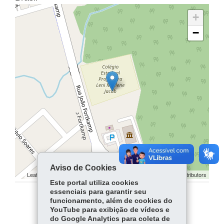
+
−
Aviso de Cookies
Leaflet | ©
contributors | ©
contributors
OpenStreetMap
OpenStreetMap
Este portal utiliza cookies
essenciais para garantir seu
funcionamento, além de cookies do
COMPARTILHE:
YouTube para exibição de vídeos e
do Google Analytics para coleta de
Facebook
WhatsApp