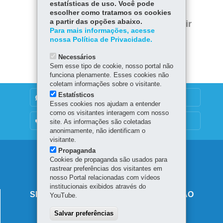
estatísticas de uso. Você pode
escolher como tratamos os cookies
Twitter
a partir das opções abaixo.
Voltar
Início
Imprimir
Para mais informações, acesse
nossa Política de Privacidade.
Baixar
Necessários
Sem esse tipo de cookie, nosso portal não
funciona plenamente. Esses cookies não
coletam informações sobre o visitante.
Estatísticos
DENUNCIE CORRUPÇÃO
Esses cookies nos ajudam a entender
como os visitantes interagem com nosso
OUVIDORIA
site. As informações são coletadas
anonimamente, não identificam o
visitante.
Propaganda
Navegação
Cookies de propaganda são usados para
rastrear preferências dos visitantes em
principal
nosso Portal relacionadas com vídeos
institucionais exibidos através do
SECRETARIA DE ESTADO DA EDUCAÇÃO
YouTube.
Av. Presidente Kennedy, 2511 - Guaíra
Salvar preferências
80610-011
-
Curitiba
-
PR
MAPA