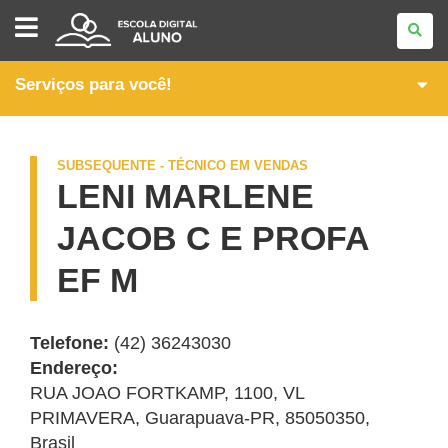
PÓS-
MÉDIO
-
CURSOS
TÉCNICOS
Serviços para você!
SUBSEQUENTES
SUBSEQUENTE - TÉCNICO EM VENDAS
LENI MARLENE
JACOB C E PROFA
EF M
Telefone:
(42) 36243030
Endereço:
RUA JOAO FORTKAMP, 1100
,
VL
PRIMAVERA
,
Guarapuava
-
PR
,
85050350
,
Brasil