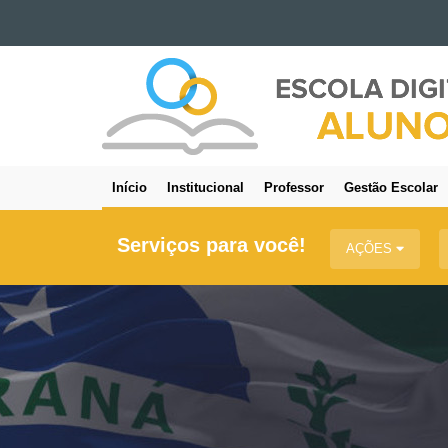
Ir para o conteúdo
ESCOLA
Ir para a navegação
DIGITAL
Ir para a busca
-
Mapa do site
ALUNO
Início
Institucional
Professor
Gestão Escolar
Navegação
principal
Serviços para você!
AÇÕES