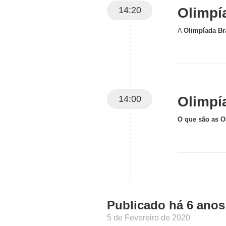
14:20
Olimpí
A
Olimpíada Bra
14:00
Olimpí
O que são as O
Publicado há 6 anos
5 de Fevereiro de 2020