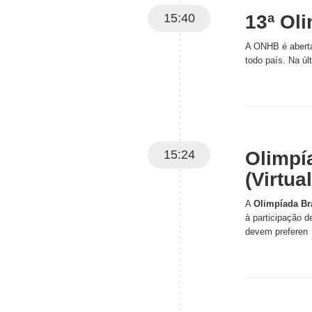
15:40
13ª Oli
A ONHB é aberta
todo país. Na úl
15:24
Olimpí
(Virtua
A
Olimpíada Bra
à participação 
devem preferen