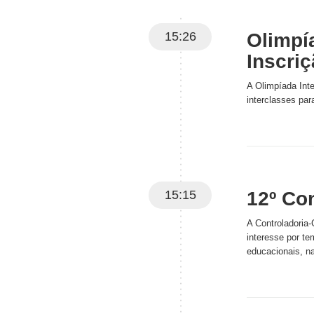
15:26
Olimpí
Inscri
A Olimpíada Int
interclasses pa
15:15
12º Co
A Controladoria
interesse por te
educacionais, n