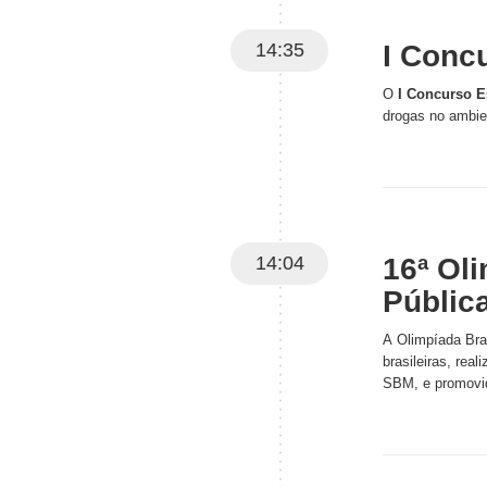
14:35
I Conc
O
I Concurso E
drogas no ambie
14:04
16ª Ol
Públic
A Olimpíada Bra
brasileiras, rea
SBM, e promovid