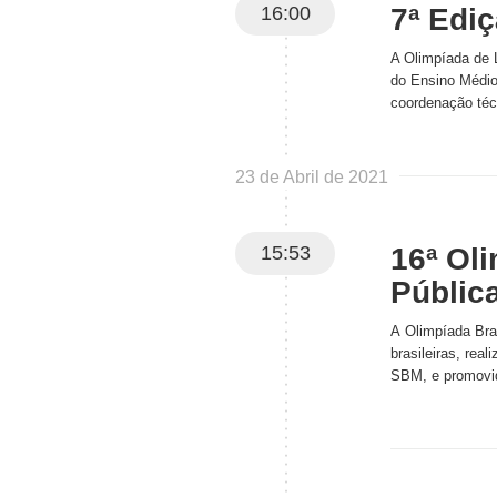
16:00
7ª Edi
A Olimpíada de 
do Ensino Médio 
coordenação té
23 de Abril de 2021
15:53
16ª Ol
Públic
A Olimpíada Bra
brasileiras, rea
SBM, e promovid