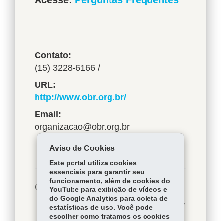
Acesse:
Perguntas Frequentes
Contato
(15) 3228-6166 /
URL
http://www.obr.org.br/
Email
organizacao@obr.org.br
Aviso de Cookies
Este portal utiliza cookies
essenciais para garantir seu
funcionamento, além de cookies do
Facebook
WhatsApp
COMPARTILHE:
YouTube para exibição de vídeos e
do Google Analytics para coleta de
Voltar
Início
Imprimir
Twitter
estatísticas de uso. Você pode
escolher como tratamos os cookies