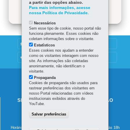
Baixar
a partir das opções abaixo.
Para mais informações, acesse
nossa Política de Privacidade.
Necessários
Sem esse tipo de cookie, nosso portal não
funciona plenamente. Esses cookies não
coletam informações sobre o visitante.
DENUNCIE CORRUPÇÃO
Estatísticos
Esses cookies nos ajudam a entender
como os visitantes interagem com nosso
OUVIDORIA
site. As informações são coletadas
anonimamente, não identificam o
visitante.
Navegação
Propaganda
Cookies de propaganda são usados para
principal
rastrear preferências dos visitantes em
nosso Portal relacionadas com vídeos
institucionais exibidos através do
SECRETARIA DE ESTADO DA EDUCAÇÃO
YouTube.
Av. Presidente Kennedy, 2511 - Guaíra
Salvar preferências
80610-011
-
Curitiba
-
PR
MAPA
41 3340-1500
Horário de atendimento: de segunda a sexta-feira, das 8h às 18h