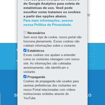
Fa
W
do Google Analytics para coleta de
estatísticas de uso. Você pode
ce
ha
Tw
escolher como tratamos os cookies
bo
ts
Voltar
Início
Imprimir
a partir das opções abaixo.
itt
ok
Ap
Para mais informações, acesse
er
Baixar
nossa Política de Privacidade.
p
Necessários
Sem esse tipo de cookie, nosso portal não
funciona plenamente. Esses cookies não
coletam informações sobre o visitante.
DENUNCIE CORRUPÇÃO
Estatísticos
Esses cookies nos ajudam a entender
como os visitantes interagem com nosso
OUVIDORIA
site. As informações são coletadas
anonimamente, não identificam o
visitante.
Navegação
Propaganda
Cookies de propaganda são usados para
principal
rastrear preferências dos visitantes em
nosso Portal relacionadas com vídeos
institucionais exibidos através do
SECRETARIA DE ESTADO DA EDUCAÇÃO
YouTube.
Av. Presidente Kennedy, 2511 - Guaíra