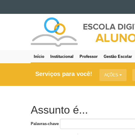
Ir para o conteúdo
ESCOLA
Ir para a navegação
DIGITAL
Ir para a busca
-
Mapa do site
ALUNO
Início
Institucional
Professor
Gestão Escolar
Navegação
principal
Serviços para você!
AÇÕES
Assunto é...
Palavras-chave