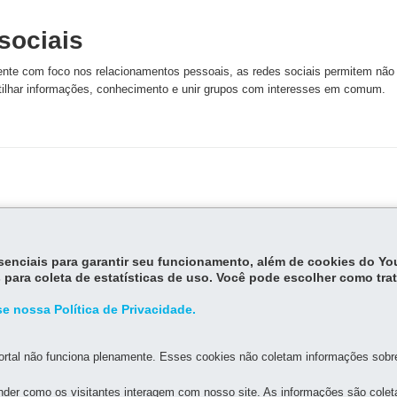
sociais
mente com foco nos relacionamentos pessoais, as redes sociais permitem não
lhar informações, conhecimento e unir grupos com interesses em comum.
ng
A palavra
bullying
é de
essenciais para garantir seu funcionamento, além de cookies do Y
significa tirano, brigão 
 para coleta de estatísticas de uso. Você pode escolher como tra
e nossa Política de Privacidade.
rtal não funciona plenamente. Esses cookies não coletam informações sobre 
der como os visitantes interagem com nosso site. As informações são cole