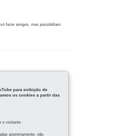
 só fazer amigos, mas possibilitam
rivada do termo em inglês
Bully
, que
ouTube para exibição de
ou valentão.
tamos os cookies a partir das
o visitante.
tadas anonimamente, não